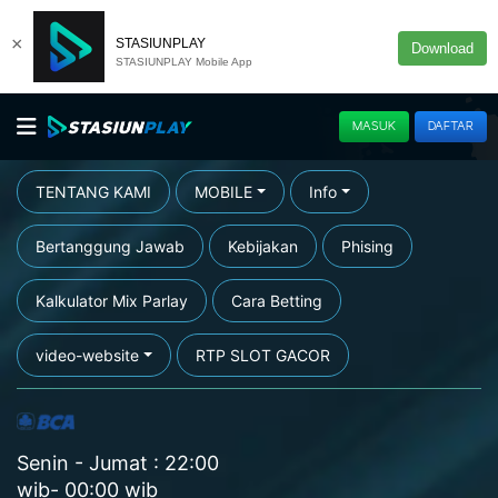
×
STASIUNPLAY
Download
STASIUNPLAY Mobile App
MASUK
DAFTAR
TENTANG KAMI
MOBILE
Info
Bertanggung Jawab
Kebijakan
Phising
Kalkulator Mix Parlay
Cara Betting
video-website
RTP SLOT GACOR
Senin - Jumat : 22:00
wib- 00:00 wib