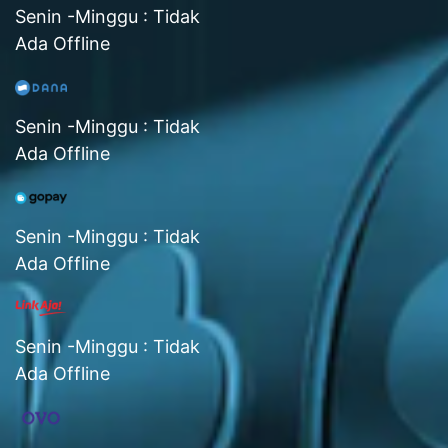
Senin -Minggu : Tidak
Ada Offline
Senin -Minggu : Tidak
Ada Offline
Senin -Minggu : Tidak
Ada Offline
Senin -Minggu : Tidak
Ada Offline